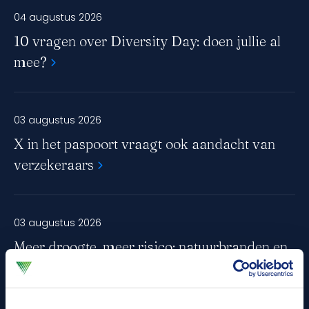
04 augustus 2026
maken van de maatschappelijke schade.
10 vragen over Diversity Day: doen jullie al
mee?
03 augustus 2026
X in het paspoort vraagt ook aandacht van
verzekeraars
03 augustus 2026
Meer droogte, meer risico: natuurbranden en
verzekeringen in Nederland