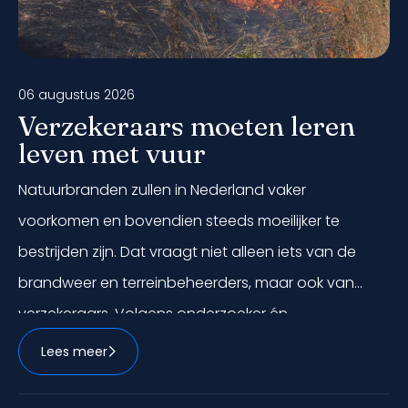
06 augustus 2026
Verzekeraars moeten leren
leven met vuur
Natuurbranden zullen in Nederland vaker
voorkomen en bovendien steeds moeilijker te
bestrijden zijn. Dat vraagt niet alleen iets van de
brandweer en terreinbeheerders, maar ook van
verzekeraars. Volgens onderzoeker én
brandweerman Bertram de Rooij kunnen
Lees meer
verzekeraars een belangrijke bijdrage leveren aan
preventie, risicobeheersing en het beter inzichtelijk