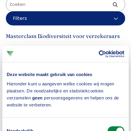
Filters
Masterclass Biodiversiteit voor verzekeraars
02-11-2026
Opleiding
Voor verzekeraars is biodiversiteit allang geen ver-
van-je-bed-thema meer. Natuurverlies heeft directe
Deze website maakt gebruik van cookies
Hieronder kunt u aangeven welke cookies wij mogen
impact op klanten, portefeuilles en economische
plaatsen. De noodzakelijke en statistiekcookies
stabiliteit. Tijdens deze vernieuwde masterclass
verzamelen
geen
persoonsgegevens en helpen ons de
verken je de risico’s én kansen en krijg je praktische
website te verbeteren.
stappen om biodiversiteit te verankeren in beleid en
praktijk.
Toestemmingsselectie
Noodzakelijk