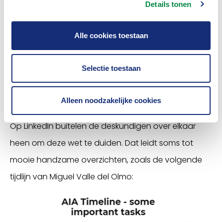
Details tonen
voorjaar van 2026 is de volledige AI-wet van
toepassing. Na 36 maanden gelden ook de regels
Alle cookies toestaan
voor AI-systemen die onderdeel uitmaken van
veiligheidssystemen (artikel 6 lid 1), zoals AI in de
Selectie toestaan
automatische piloot van een vliegtuig.
Alleen noodzakelijke cookies
Handzaam overzicht
Op LinkedIn buitelen de deskundigen over elkaar
heen om deze wet te duiden. Dat leidt soms tot
mooie handzame overzichten, zoals de volgende
tijdlijn van Miguel Valle del Olmo: