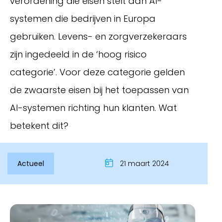
verordening die eisen stelt aan AI-
systemen die bedrijven in Europa
gebruiken. Levens- en zorgverzekeraars
zijn ingedeeld in de ‘hoog risico
categorie’. Voor deze categorie gelden
de zwaarste eisen bij het toepassen van
AI-systemen richting hun klanten. Wat
betekent dit?
Inloggen
Actueel
21 maart 2024