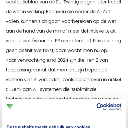
publicatieblad van de EU. Twintig dagen later treedt
de wet in werking. Bedrijven die onder de AI-Act
vallen, kunnen zich gaan voorbereiden op de wet
aan de hand van de min of meer definitieve tekst
van de wet (waar het EP over stemde). Er is dus nog
geen definitieve tekst, daar wacht men nu op.
Naar verwachting eind 2024 zijn titel 1 en 2 van
toepassing: vanaf dat moment zijn bepaalde
vormen van AI verboden, zoals beschreven in artikel
5. Denk aan AI- systemen die ‘subliminale
technieken’ gebruiken om het gedrag van mensen
te verstoren wat leidt tot fysieke en/of
psychologische schade. Of denk aan biometrische
Deze website maakt gebruik van cookies