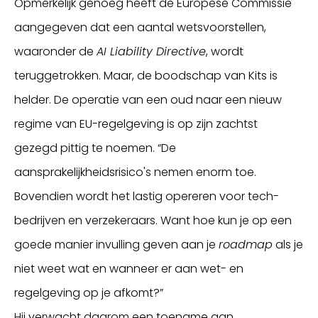
Opmerkelijk genoeg heeft de Europese Commissie
aangegeven dat een aantal wetsvoorstellen,
waaronder de
AI Liability Directive
, wordt
teruggetrokken. Maar, de boodschap van Kits is
helder. De operatie van een oud naar een nieuw
regime van EU-regelgeving is op zijn zachtst
gezegd pittig te noemen. “De
aansprakelijkheidsrisico's nemen enorm toe.
Bovendien wordt het lastig opereren voor tech-
bedrijven en verzekeraars. Want hoe kun je op een
goede manier invulling geven aan je
roadmap
als je
niet weet wat en wanneer er aan wet- en
regelgeving op je afkomt?”
Hij verwacht daarom een toename aan