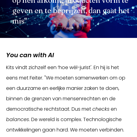
op hen afkomt, producten vorm te
geven en te beprijzen, dan gaat het
mis"
You can with AI
Kits vindt zichzelf een ‘hoe wél-jurist'. En hij is het
eens met Feiter. "We moeten samenwerken om op
een duurzame en eerlijke manier zaken te doen,
binnen de grenzen van mensenrechten en de
democratische rechtstaat. Dus met
checks
en
balances
. De wereld is complex. Technologische
ontwikkelingen gaan hard. We moeten verbinden.