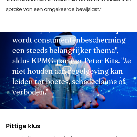
sprake van een omgekeerde bewijslast.”
"In Europa, maar ook wereldwijd
wordt consumentenbescherming
een steeds belangrijker thema",
aldus KPMG-partner Peter Kits. "Je
niet houden aan regelgeving kan
leiden tot boetes, schadeclaims of
verboden."
Pittige klus