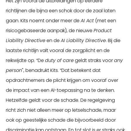
Het zijn vooral de uitbreidingen op eerdere
richtlijnen die bijna een schok door de zaal laten
gaan. Kits noemt onder meer de
AI Act
(met een
risicogebaseerde aanpak), de nieuwe
Product
Liability Directive
en de
AI Liability Directive
. Bij die
laatste richtlijn valt vooral de zorgplicht en de
reikwijdte op. “De
duty of care
geldt straks voor
any
person
", benadrukt Kits. “Dat betekent dat
opdrachtnemers de plicht krijgen om vooraf over
de impact van een AI-toepassing na te denken.
Hetzelfde geldt voor de schade. De regelgeving
richt zich niet alleen meer op letselschade, maar
ook op geestelijke schade die bijvoorbeeld door
discriminatie kan ontstaan. En tot slot is er straks ook