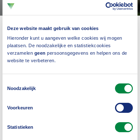
Deze website maakt gebruik van cookies
AI Act
Hieronder kunt u aangeven welke cookies wij mogen
Volgens Kits moet Europa zich blijven verzetten
plaatsen. De noodzakelijke en statistiekcookies
verzamelen
geen
persoonsgegevens en helpen ons de
tegen excessen, zodat onze fundamentele
website te verbeteren.
waarden en rechten altijd zijn geborgd. En dat doet
Europa met verve.
Toestemmingsselectie
Op een van zijn volgende sheets laat hij zien wat er
Noodzakelijk
al is aan wetgeving en wat er nog aankomt. In
Voorkeuren
totaal zijn het 126 richtlijnen, terwijl voor
aansprakelijkheidsverzekeraars met name AI en
Statistieken
(product)aansprakelijkheid relevant zijn. Kits: “De