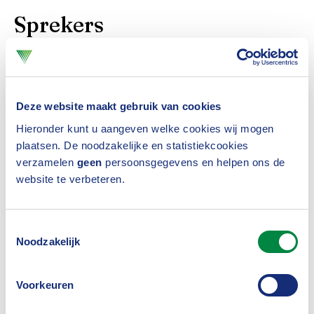
Sprekers
Geeke Feiter
, directeur Verbond van Verzekeraars |
host
Deze website maakt gebruik van cookies
René Vrugt,
directeur Bodem, Ruimte en
Hieronder kunt u aangeven welke cookies wij mogen
Klimaatadaptatie, Ministerie van Infrastructuur en
plaatsen. De noodzakelijke en statistiekcookies
verzamelen
geen
persoonsgegevens en helpen ons de
Waterstaat
website te verbeteren.
Rudy Verstappen
, team lead ESG, Altera
Lars de Ruig
, Climate Risk & Resilience Expert,
Toestemmingsselectie
Stichting CAS
Noodzakelijk
Koen Veenenbos
, Projectmanager, Stichting CAS |
Moderator
Voorkeuren