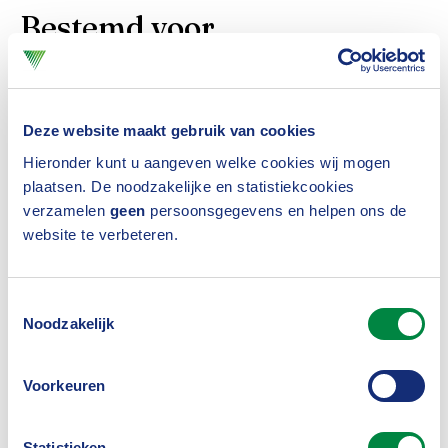
Bestemd voor
Deelname is exclusief voor medewerkers van
organisaties die aangesloten zijn bij het Verbond
Deze website maakt gebruik van cookies
van Verzekeraars en vooral interessant voor
Hieronder kunt u aangeven welke cookies wij mogen
plaatsen. De noodzakelijke en statistiekcookies
medewerkers die direct betrokken zijn bij het
verzamelen
geen
persoonsgegevens en helpen ons de
personeelsbeleid zoals HR-managers, HR-
website te verbeteren.
medewerkers, directieleden en
OR/medezeggenschap. Uiteraard zijn ook andere
Toestemmingsselectie
Noodzakelijk
medewerkers met interesse van harte welkom!
Voorkeuren
Programma
Statistieken