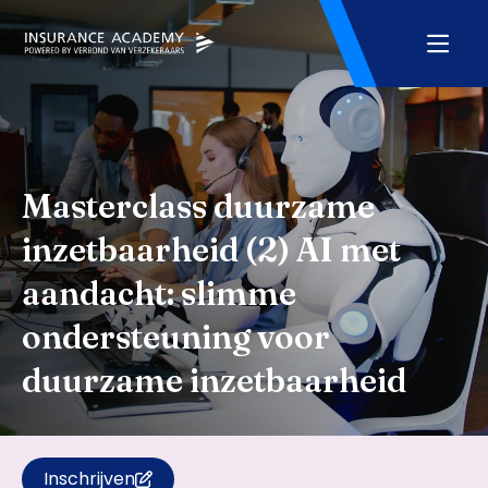
Masterclass duurzame
inzetbaarheid (2) AI met
aandacht: slimme
ondersteuning voor
duurzame inzetbaarheid
Inschrijven