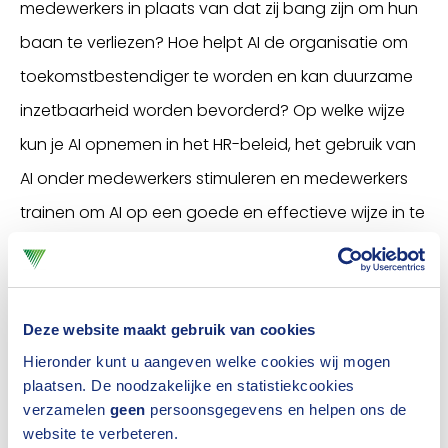
medewerkers in plaats van dat zij bang zijn om hun
baan te verliezen? Hoe helpt AI de organisatie om
toekomstbestendiger te worden en kan duurzame
inzetbaarheid worden bevorderd? Op welke wijze
kun je AI opnemen in het HR-beleid, het gebruik van
AI onder medewerkers stimuleren en medewerkers
trainen om AI op een goede en effectieve wijze in te
zetten? Welke kaders zijn van belang voor
organisaties om AI in te zetten in de organisatie?
In deze masterclass neemt
Barend Cnossen
van GO
Deze website maakt gebruik van cookies
Hieronder kunt u aangeven welke cookies wij mogen
company je mee in de vraag hoe AI medewerkers
plaatsen. De noodzakelijke en statistiekcookies
kan ondersteunen bij hun (complexe)
verzamelen
geen
persoonsgegevens en helpen ons de
werkzaamheden en waar je als organisatie rekening
website te verbeteren.