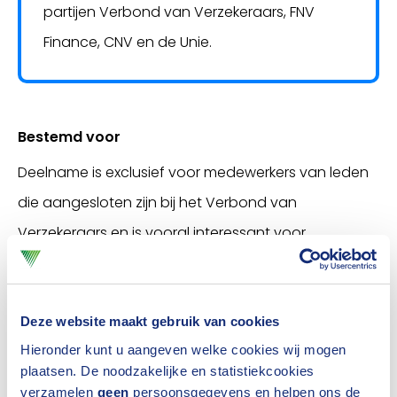
partijen Verbond van Verzekeraars, FNV
Finance, CNV en de Unie.
Bestemd voor
Deelname is exclusief voor medewerkers van leden
die aangesloten zijn bij het Verbond van
Verzekeraars en is vooral interessant voor
medewerkers die direct betrokken zijn bij het
personeelsbeleid zoals HR-managers, HR-
medewerkers, directieleden alsmede leden van
Deze website maakt gebruik van cookies
Hieronder kunt u aangeven welke cookies wij mogen
ondernemingsraden en
plaatsen. De noodzakelijke en statistiekcookies
medezeggenschapsorganen.
verzamelen
geen
persoonsgegevens en helpen ons de