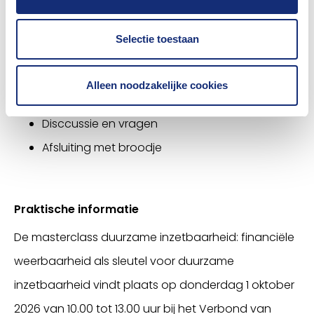
Einde: ca. 13.00 uur inclusief afsluiting met broodje
Selectie toestaan
Opening door Eurydice Janga
Presentaties van Dennis van der Worp, Jacco
Alleen noodzakelijke cookies
Los en Froukje Booi
Disccussie en vragen
Afsluiting met broodje
Praktische informatie
De masterclass duurzame inzetbaarheid: financiële
weerbaarheid als sleutel voor duurzame
inzetbaarheid vindt plaats op donderdag 1 oktober
2026 van 10.00 tot 13.00 uur bij het Verbond van