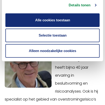
vertegenwoordigt de TU Delft in nationale en
Details tonen
internationale fora over dit thema.
Alle cookies toestaan
Matthijs Kok
Selectie toestaan
Matthijs Kok is
Alleen noodzakelijke cookies
hoogleraar
Overstromingsrisico en
heeft bijna 40 jaar
ervaring in
besluitvorming en
risicoanalyses. Ook is hij
specialist op het gebied van overstromingsrisico’s