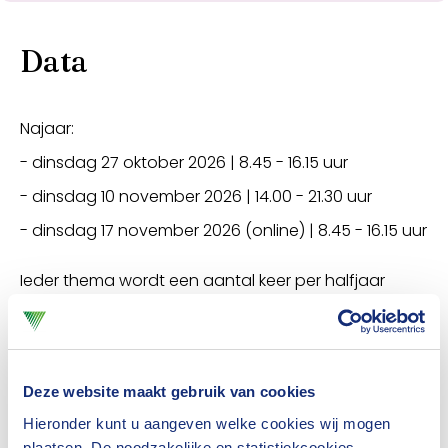
Data
Najaar:
- dinsdag 27 oktober 2026 | 8.45 - 16.15 uur
- dinsdag 10 november 2026 | 14.00 - 21.30 uur
- dinsdag 17 november 2026 (online) | 8.45 - 16.15 uur
Ieder thema wordt een aantal keer per halfjaar
aangeboden. In een programmadag is je kennis
over het thema up-to-date.
Deze website maakt gebruik van cookies
Hieronder kunt u aangeven welke cookies wij mogen
Programma najaar 2026: Verzekeren in
plaatsen. De noodzakelijke en statistiekcookies