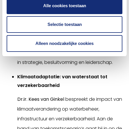
perspectief op duurzaamheid. Zij laat zien hoe
Alle cookies toestaan
duurzaamheid raakt aan langetermijnwaarde,
governance, risicobeheersing en legitimiteit
Selectie toestaan
binnen financiële instellingen. Aan de hand van
praktijkvoorbeelden verkent zij hoe
Alleen noodzakelijke cookies
organisaties duurzaamheid kunnen verankeren
in strategie, besluitvorming en leiderschap.
Klimaatadaptatie: van waterstaat tot
verzekerbaarheid
Dr.ir. Kees van Ginkel
bespreekt de impact van
klimaatverandering op waterbeheer,
infrastructuur en verzekerbaarheid. Aan de
hand van toekomstscenario’s gaat hij in op de