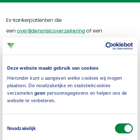
Ex-kankerpatiënten die
een
overlijdensrisicoverzekering
of een
uitvaartverzekering
willen afsluiten, hoeven bij het
aanvragen van zo’n verzekering in sommige
gevallen niet te melden dat ze kanker hebben
Deze website maakt gebruik van cookies
gehad. Dit heet de schone-lei-regeling.
Hieronder kunt u aangeven welke cookies wij mogen
plaatsen. De noodzakelijke en statistiekcookies
Het Verbond ontwikkelde een checklist die jou
verzamelen
geen
persoonsgegevens en helpen ons de
helpt bepalen of jij je kankerverleden moet melden
website te verbeteren.
als je een overlijdensrisicoverzekering of
uitvaartverzekering aanvraagt.
Toestemmingsselectie
Noodzakelijk