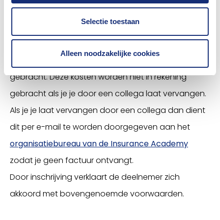
Deelnemers kunnen hun aanmelding annuleren tót
Selectie toestaan
48 uur voor de bijeenkomst. Bij latere annulering of
no-show wordt € 50,- (excl. BTW)
Alleen noodzakelijke cookies
administratie-/organisatiekosten in rekening
gebracht. Deze kosten worden niet in rekening
gebracht als je je door een collega laat vervangen.
Als je je laat vervangen door een collega dan dient
dit per e-mail te worden doorgegeven aan het
organisatiebureau van de Insurance Academy
zodat je geen factuur ontvangt.
Door inschrijving verklaart de deelnemer zich
akkoord met bovengenoemde voorwaarden.