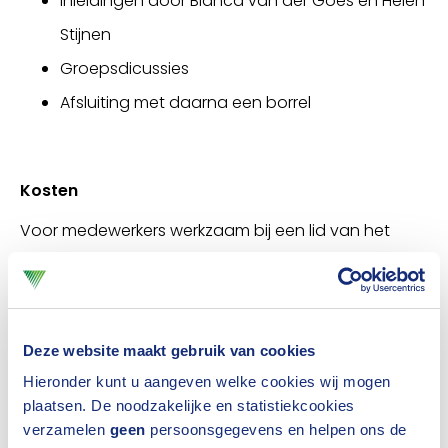
Inleidingen door Bianca van der Goes en Helen
Stijnen
Groepsdicussies
Afsluiting met daarna een borrel
Kosten
Voor medewerkers werkzaam bij een lid van het
Verbond van Verzekeraars zijn aan deelname geen
kosten verbonden. Deze bijeenkomst valt onder het
lidmaatschap. Weet je niet zeker over jouw
Deze website maakt gebruik van cookies
organisatie lid is van het Verbond van Verzekeraars
Hieronder kunt u aangeven welke cookies wij mogen
check dan de
ledenlijst
.
plaatsen. De noodzakelijke en statistiekcookies
verzamelen
geen
persoonsgegevens en helpen ons de