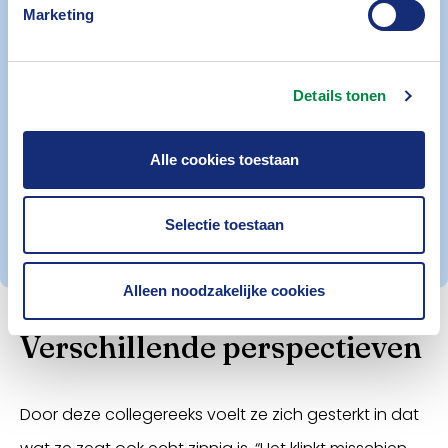
Marketing
mede daardoor is mijn drive om onze kennis te
blijven delen nog groter geworden.
Verzekeringsfraude, en de opkomst van de
Details tonen
ondermijnende criminaliteit, drukt namelijk negatief
op de balans. Meer soms dan we denken”, aldus
Alle cookies toestaan
Wisse.
Selectie toestaan
Alleen noodzakelijke cookies
Verschillende perspectieven
Door deze collegereeks voelt ze zich gesterkt in dat