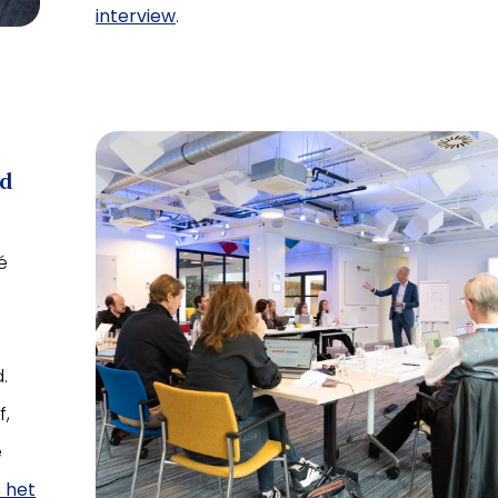
interview
.
id
é
.
f,
e
 het