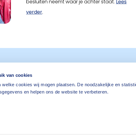
besluiten neemt waar je achter staat.
Lees
verder
.
ik van cookies
jf je in
 welke cookies wij mogen plaatsen. De noodzakelijke en statist
Nieuwsbrief aanvragen
sgegevens en helpen ons de website te verbeteren.
wsbrief