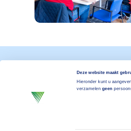
Deze website maakt gebru
Blijf op de hoogte: schri
Hieronder kunt u aangeven
verzamelen
geen
persoon
voor de Academy-nieu