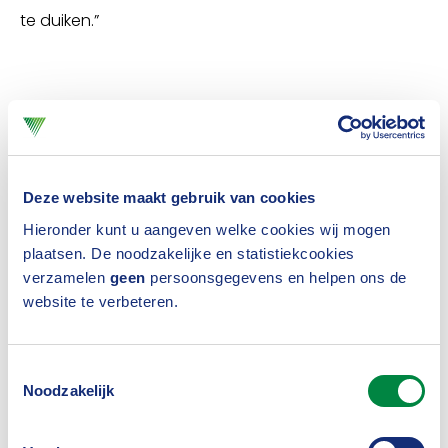
te duiken.”
Meer zicht op het
verzekeringslandschap
Deze website maakt gebruik van cookies
De aanleiding om mee te doen aan de Tour de
Hieronder kunt u aangeven welke cookies wij mogen
Branche, de tweedaagse onboarding voor starters
plaatsen. De noodzakelijke en statistiekcookies
verzamelen
geen
persoonsgegevens en helpen ons de
en zij-instromers, kwam van dichtbij. De CFRO, met
website te verbeteren.
wie ze nauw samenwerkt, wees haar op het
programma. “Dat lijkt me wel iets voor jou, zei hij. Dat
Toestemmingsselectie
was ik met hem eens, dus schreef ik mij in.”
Noodzakelijk
Wat haar vooral is bijgebleven, zijn de drie