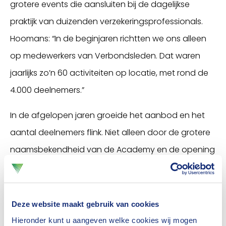
grotere events die aansluiten bij de dagelijkse
praktijk van duizenden verzekeringsprofessionals.
Hoomans: “In de beginjaren richtten we ons alleen
op medewerkers van Verbondsleden. Dat waren
jaarlijks zo’n 60 activiteiten op locatie, met rond de
4.000 deelnemers.”
In de afgelopen jaren groeide het aanbod en het
aantal deelnemers flink. Niet alleen door de grotere
naamsbekendheid van de Academy en de opening
van de webinarstudio. Maar ook doordat veel
activiteiten nu toegankelijk zijn voor professionals in
de hele keten van verzekeraars. Van starters tot
Deze website maakt gebruik van cookies
bestuurders. “Al deze ontwikkelingen maken dat we
Hieronder kunt u aangeven welke cookies wij mogen