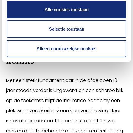
en mobiel schade melden. En ook hier draait het om
Alle cookies toestaan
samen doen en van elkaar leren om te blijven
vernieuwen.”
Selectie toestaan
Blijvende behoefte aan
Alleen noodzakelijke cookies
kennis
Met een sterk fundament dat in de afgelopen 10
jaar steeds verder is uitgewerkt en een scherpe blik
op de toekomst, blijft de Insurance Academy een
plek waar verzekeringskennis en vernieuwing door
innovatie samenkomt. Hoomans tot slot “En we
merken dat die behoefte aan kennis en verbinding