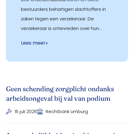
bestuurders behartigen slachtoffers in
zaken tegen een verzekeraar. De
verzekeraar is ontevreden over hun
dossierbehandeling. Zij wijst op gevallen
Lees meer
van onvolledige medische informatie,
onduidelijkheid over causaliteit en
schade, dubbele declaraties en
gebrekkig onderbouwde claims. Na
waarschuwingen, gesprekken en een, in
Geen schending zorgplicht ondanks
de ogen van de verzekeraar, te
arbeidsongeval bij val van podium
algemeen verbeterplan beëindigt zij de
15 juli 2026
Rechtbank Limburg
samenwerking en registreert zij de
kantoren en bestuurders intern en extern.
De voorzieningenrechter wees de