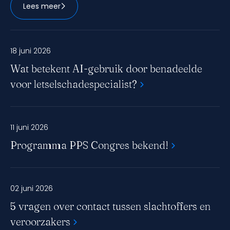
aansluiten bij jouw praktijk, ga in gesprek met
Lees meer
experts en neem direct toepasbare inzichten mee
naar huis.
18 juni 2026
Wat betekent AI-gebruik door benadeelde
voor letselschadespecialist?
11 juni 2026
Programma PPS Congres bekend!
02 juni 2026
5 vragen over contact tussen slachtoffers en
veroorzakers