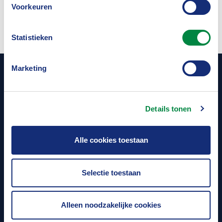
jurisprudentie
Voorkeuren
registraties van de kantoren mogen
blijven, maar die van de bestuurders
Statistieken
moeten worden verwijderd. Omdat de
verzekeraar tijdens de mondelinge
Nieuwsberichten
Marketing
behandeling heeft toegezegd de
externe registraties te verwijderen,
Details tonen
ontbreekt een spoedeisend belang bij
een verwijderingsbevel. Het hof geeft in
Alle cookies toestaan
het kader van de
proceskostenveroordeling nog wel een
Selectie toestaan
oordeel over de externe registraties. De
externe registraties en meldingen zijn
volgens het hof onvoldoende
Alleen noodzakelijke cookies
onderbouwd, omdat fraude of