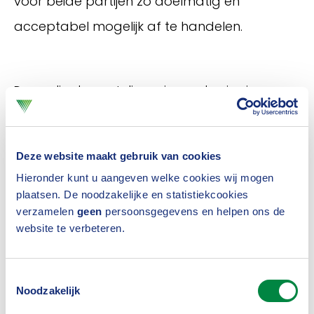
voor beide partijen zo doelmatig en
acceptabel mogelijk af te handelen.
De regeling beoogt discussies op dossierniveau
over de hoogte van de te vergoeden
(buitengerechtelijke) kosten in de bedoelde
Deze website maakt gebruik van cookies
categorie zaken overbodig te maken.
Hieronder kunt u aangeven welke cookies wij mogen
Inloggen
Bekijk het Convenant Buitengerechtelijke kosten -
plaatsen. De noodzakelijke en statistiekcookies
verzamelen
geen
persoonsgegevens en helpen ons de
Medische Aansprakelijkheid
website te verbeteren.
Laatste versie: 1 januari 2025
Bekijk ook
Toestemmingsselectie
Noodzakelijk
Buitengerechtelijke Kosten, Letsel