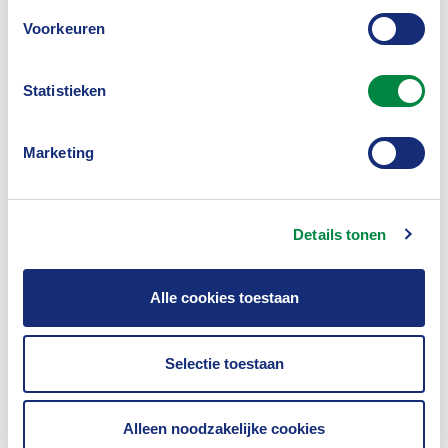
(convenant)
Voorkeuren
Buitengerechtelijke Kosten, Materieel
(convenant)
Statistieken
Bijlagen
Deelnemerslijst 2025
Marketing
Kostentabel 2022
Kostentabel 2023
Details tonen
Medische kosten
Staffel
Alle cookies toestaan
Selectie toestaan
Alleen noodzakelijke cookies