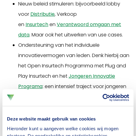
Nieuw beleid stimuleren: bijvoorbeeld lobby
voor
Distributie
, Verkoop
en
Insurtech
en
Verantwoord omgaan met
data
. Maar ook het uitwerken van use cases.
Ondersteuning van het individuele
innovatievermogen van leden. Denk hierbij aan
het Open Insurtech Programma met Plug and
Play Insurtech en het
Jongeren Innovatie
Programa
: een intensief traject voor jongeren
werkzaam bij verzekeringsmaatschappijen,
waarin zij hun krachten bundelen om
klantgerichte, toekomstbestendige innovaties
Deze website maakt gebruik van cookies
te ontwikkelen.
Hieronder kunt u aangeven welke cookies wij mogen
plaatsen. De noodzakelijke en statistiekcookies