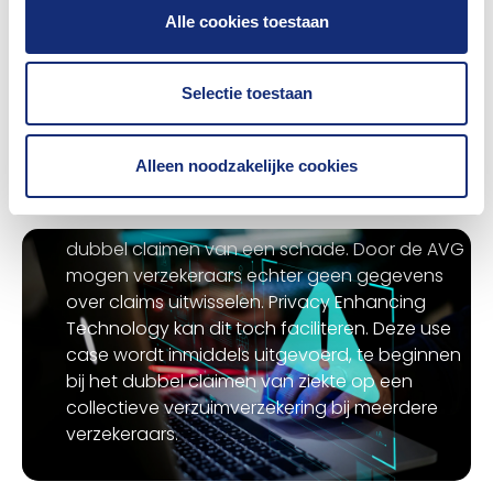
acceptatieproces kunnen zijn, wat er
Alle cookies toestaan
eventueel kan verbeteren en op welke manier.
Er is een pilot-applicatie ontwikkeld waarin
schadevrije jaren centraal worden berekend
Selectie toestaan
Voorkomen verzuimfraude
en gebruik wordt gemaakt van blockchain-
technologie.
Door fraude te verhinderen, voorkomen we dat
Alleen noodzakelijke cookies
bonafide klanten lijden onder fraudeurs.
Fraudeurs beperken zich niet tot één
verzekeraar. Een voorbeeld hiervan is het
dubbel claimen van een schade. Door de AVG
mogen verzekeraars echter geen gegevens
over claims uitwisselen. Privacy Enhancing
Technology kan dit toch faciliteren. Deze use
case wordt inmiddels uitgevoerd, te beginnen
bij het dubbel claimen van ziekte op een
collectieve verzuimverzekering bij meerdere
verzekeraars.