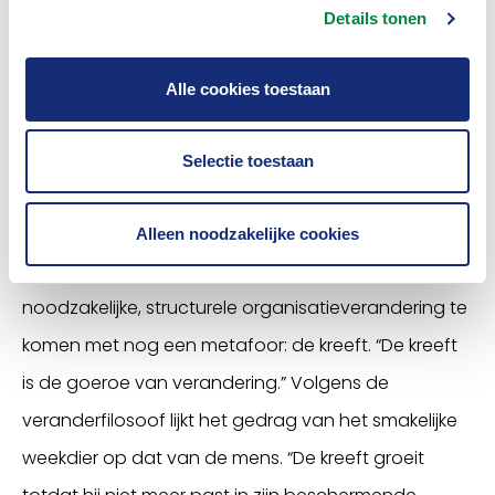
stoomboot een gamechanger was, geldt dat
Details tonen
vandaag de dag bijvoorbeeld voor artificial
Alle cookies toestaan
intelligence. Om tot structurele
organisatieverandering te komen, zijn
Selectie toestaan
langetermijninvesteringen in tijd en geld nodig.
De kreeft
Alleen noodzakelijke cookies
Mandour schetst de oplossing om tot de
noodzakelijke, structurele organisatieverandering te
komen met nog een metafoor: de kreeft. “De kreeft
is de goeroe van verandering.” Volgens de
veranderfilosoof lijkt het gedrag van het smakelijke
weekdier op dat van de mens. “De kreeft groeit