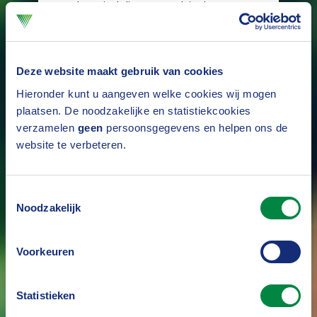
met kennisdeling op gebied van
beleggen en schadeverzekeren.
Daarnaast kunnen verzekeraars via
Deze website maakt gebruik van cookies
hun beleggingsbeleid een belangrijke
Hieronder kunt u aangeven welke cookies wij mogen
bijdrage leveren aan het tegengaan
plaatsen. De noodzakelijke en statistiekcookies
van biodiversiteitsverlies en het
verzamelen
geen
persoonsgegevens en helpen ons de
website te verbeteren.
bevorderen van natuurherstel. Dat
gebeurt onder andere via het
Toestemmingsselectie
Beleggingsbeleid/IMVO
traject.
Noodzakelijk
In dit traject werken we aan
Voorkeuren
kennisopbouw, worden best practices
gedeeld en actuele vraagstukken
Statistieken
besproken. Met als doel: biodiversiteit