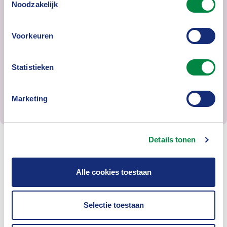
Noodzakelijk
diligence’
Handreiking 'Zinvolle prestatie-indicatoren
Voorkeuren
voor rapportage effectiviteit ESG-beleid'
Positieve voorbeelden transparantie
Statistieken
verzekeraars en beleggers
Marketing
Details tonen
Webinars
Alle cookies toestaan
Diverse bijeenkomsten zijn terug te kijken:
Selectie toestaan
Sociale risico's energietransitie (september