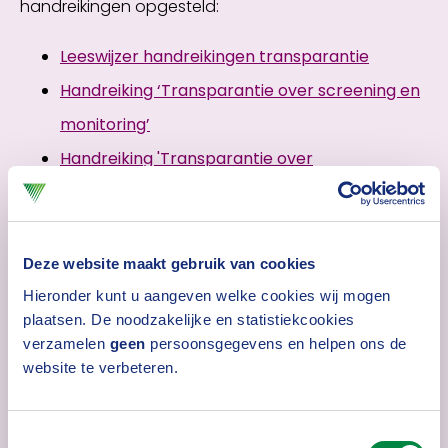
handreikingen opgesteld:
Leeswijzer handreikingen transparantie
Handreiking ‘Transparantie over screening en
monitoring’
Handreiking 'Transparantie over
investeringskeuzes'
Handreiking 'UNGP Reporting Framework'
Handreiking ‘Transparantie over acties na
Deze website maakt gebruik van cookies
melding van ernstige misstanden’
Hieronder kunt u aangeven welke cookies wij mogen
plaatsen. De noodzakelijke en statistiekcookies
Handreiking ‘Transparantie over engagement’
verzamelen
geen
persoonsgegevens en helpen ons de
Handreiking ‘Rapporteren over de Duurzame
website te verbeteren.
Ontwikkelingsdoelen (SDG’s)’
Handreiking ‘Prioriteiten stellen in ESG-due
Toestemmingsselectie