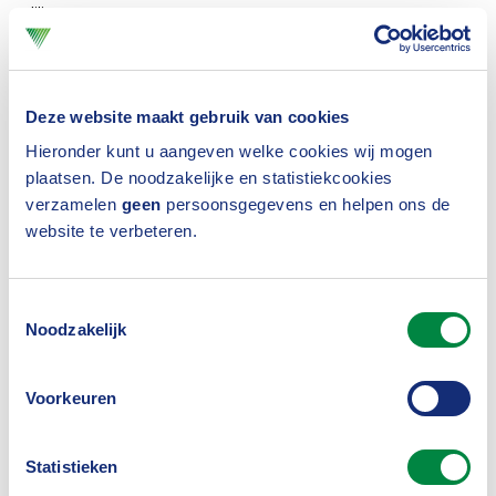
diligence.
Klimaatcommitment
In juli 2019 hebben verzekeraars gecommitteerd aan
Deze website maakt gebruik van cookies
de klimaatdoelen van het kabinet, gebaseerd op
Hieronder kunt u aangeven welke cookies wij mogen
plaatsen. De noodzakelijke en statistiekcookies
het akkoord van Parijs. Via het
commitment
verzamelen
geen
persoonsgegevens en helpen ons de
rapporteren verzekeraars over de klimaatimpact
website te verbeteren.
van hun financieringen en beleggingen. Meer
informatie is te vinden op
Toestemmingsselectie
Noodzakelijk
www.klimaatcommitment.nl
.
Duurzame woningbouw
Voorkeuren
Verzekeraars zien het woningtekort als een urgente
Statistieken
en groeiende maatschappelijke uitdaging. Aan de