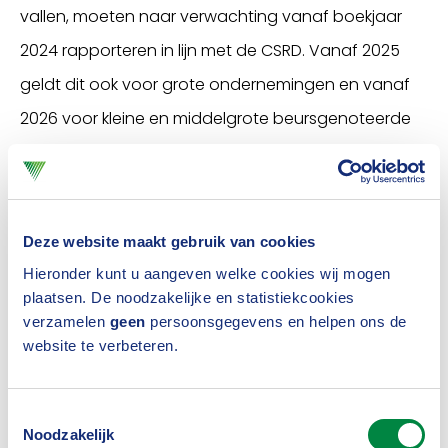
vallen, moeten naar verwachting vanaf boekjaar
2024 rapporteren in lijn met de CSRD. Vanaf 2025
geldt dit ook voor grote ondernemingen en vanaf
2026 voor kleine en middelgrote beursgenoteerde
ondernemingen, kredietinstellingen en
(her)verzekeraars. Tot slot volgen vanaf boekjaar
2028 ook in derde landen gevestigde
Deze website maakt gebruik van cookies
moederondernemingen. Het Verbond is
Hieronder kunt u aangeven welke cookies wij mogen
voorstander van de CSRD, omdat de informatie uit
plaatsen. De noodzakelijke en statistiekcookies
deze richtlijn verzekeraars ook inzicht geeft in de
verzamelen
geen
persoonsgegevens en helpen ons de
website te verbeteren.
duurzaamheidsprestaties van bedrijven waarin zij
investeren.
Toestemmingsselectie
Noodzakelijk
Tijdsverloop