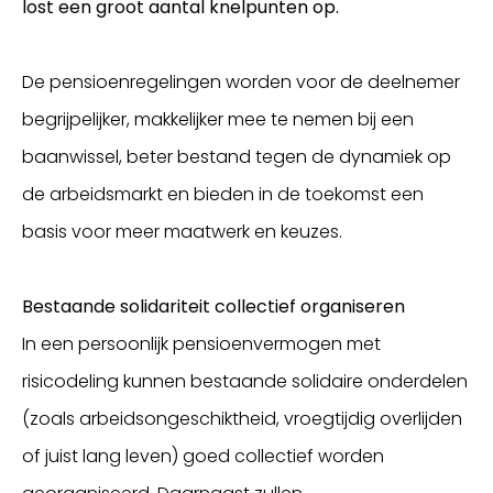
werkgever of sector in dienst blijven. Dat systeem
lost een groot aantal knelpunten op.
benefit'-regelingen is vanaf dat moment niet meer
sluit niet goed aan op de huidige arbeidsmarkt
mogelijk.
waarbij meer van baan wordt gewisseld.
De pensioenregelingen worden voor de deelnemer
begrijpelijker, makkelijker mee te nemen bij een
baanwissel, beter bestand tegen de dynamiek op
de arbeidsmarkt en bieden in de toekomst een
basis voor meer maatwerk en keuzes.
Bestaande solidariteit collectief organiseren
In een persoonlijk pensioenvermogen met
risicodeling kunnen bestaande solidaire onderdelen
(zoals arbeidsongeschiktheid, vroegtijdig overlijden
of juist lang leven) goed collectief worden