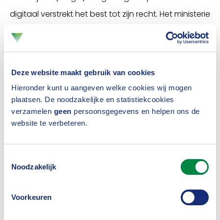
digitaal verstrekt het best tot zijn recht. Het ministerie
van Sociale Zaken en Werkgelegenheid heeft
inmiddels ingestemd met het standaardmodel, zie
daarvoor ook de publicatie in de Staatscourant.
Deze website maakt gebruik van cookies
Op
deze pagina
staat alle achterliggende
Hieronder kunt u aangeven welke cookies wij mogen
plaatsen. De noodzakelijke en statistiekcookies
documentatie over de standaardmodellen.
verzamelen
geen
persoonsgegevens en helpen ons de
website te verbeteren.
Taskforce Inkomen voor
Toestemmingsselectie
later
Noodzakelijk
Voorkeuren
Sparen via een spaarrekening in box 3 is minder