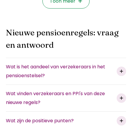
Toon meer
Nieuwe pensioenregels: vraag
en antwoord
Wat is het aandeel van verzekeraars in het
pensioenstelsel?
Verzekeraars en premie-pensioeninstellingen (PPI's)
Wat vinden verzekeraars en PPI's van deze
voeren pensioenregelingen uit voor ongeveer 1,5
nieuwe regels?
miljoen werknemers van circa 65.000
Het Verbond van Verzekeraars is groot voorstander
ondernemingen. De meeste van die regelingen zijn
Wat zijn de positieve punten?
van modernisering van het pensioenstelsel voor alle
zogeheten premieregelingen, waarbij collectief