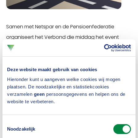
Samen met Netspar en de Pensioenfederatie
organiseert het Verbond die middag het event
Verstandig kiezen, fictie of werkelijkheid?
Gedragswetenschapper Job Krijnen (AFM) vertelt
hoe je drempels kunt wegnemen. Hij weet wat wel
Deze website maakt gebruik van cookies
en wat niet werkt.
Hieronder kunt u aangeven welke cookies wij mogen
plaatsen. De noodzakelijke en statistiekcookies
Online tool of persoonlijk
verzamelen
geen
persoonsgegevens en helpen ons de
website te verbeteren.
gesprek?
Na zijn inleiding kun je een aantal praktische
Toestemmingsselectie
Noodzakelijk
workshops volgen. Onder meer over de invulling van