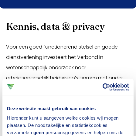
Kennis, data & privacy
Voor een goed functionerend stelsel en goede
dienstverlening investeert het Verbond in
wetenschappelijk onderzoek naar
arbeidsongeschiktheidsrisico’s, samen met onder
andere
GAV
en het
UMCG
.
In samenwerking met OVAL is bijvoorbeeld
Deze website maakt gebruik van cookies
de
Handleiding Privacy Inkomensverzekeringen
Hieronder kunt u aangeven welke cookies wij mogen
opgesteld, die richting geeft aan zorgvuldige
plaatsen. De noodzakelijke en statistiekcookies
verzamelen
geen
persoonsgegevens en helpen ons de
gegevensdeling bij verzuim, claims en re-integratie.