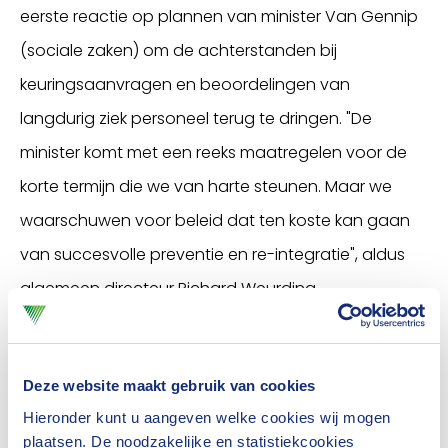
eerste reactie op plannen van minister Van Gennip
(sociale zaken) om de achterstanden bij
keuringsaanvragen en beoordelingen van
langdurig ziek personeel terug te dringen. "De
minister komt met een reeks maatregelen voor de
korte termijn die we van harte steunen. Maar we
waarschuwen voor beleid dat ten koste kan gaan
van succesvolle preventie en re-integratie", aldus
algemeen directeur Richard Weurding.
Van Gennip schrijft de Tweede Kamer vandaag dat
als gevolg van een tekort aan keuringsartsen bij het
Deze website maakt gebruik van cookies
UWV slechts 30 procent van de WIA-aanvragen en
Hieronder kunt u aangeven welke cookies wij mogen
23 procent van de herbeoordelingen nu op tijd
plaatsen. De noodzakelijke en statistiekcookies