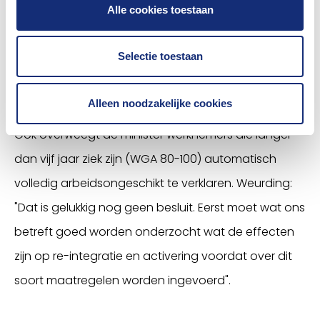
en aan de kant komen te staan. Daarom zijn we
Alle cookies toestaan
minder positief over het idee om de
standaardbeoordeling door de verzekeringsarts
Selectie toestaan
van 60-plussers die aanspraak willen maken op een
WIA-uitkering tijdelijk te schrappen".
Alleen noodzakelijke cookies
Ook overweegt de minister werknemers die langer
dan vijf jaar ziek zijn (WGA 80-100) automatisch
volledig arbeidsongeschikt te verklaren. Weurding:
"Dat is gelukkig nog geen besluit. Eerst moet wat ons
betreft goed worden onderzocht wat de effecten
zijn op re-integratie en activering voordat over dit
soort maatregelen worden ingevoerd".