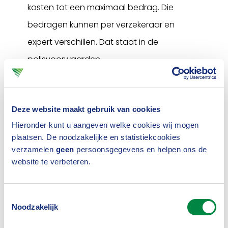
kosten tot een maximaal bedrag. Die
bedragen kunnen per verzekeraar en
expert verschillen. Dat staat in de
polisvoorwaarden.
Vaak kan de klant voor een hogere
maximale vergoeding kiezen door een
Deze website maakt gebruik van cookies
hogere premie te betalen. Als er een
Hieronder kunt u aangeven welke cookies wij mogen
advocaat voor het geschil is vereist,
plaatsen. De noodzakelijke en statistiekcookies
verzamelen
geen
persoonsgegevens en helpen ons de
(procesmonopoliezaken), dan vergoedt de
website te verbeteren.
verzekeraar een hogere vergoeding dan
wanneer het geschil ook kan worden
Toestemmingsselectie
opgelost door een (eigen) jurist.
Noodzakelijk