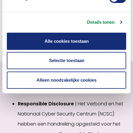
zien of het Verbond leden kan ondersteunen in
geval van een hack, bijvoorbeeld door een contract
Details tonen
te sluiten met een partij die in zo'n geval gebeld kan
worden.
Alle cookies toestaan
Selectie toestaan
Alleen noodzakelijke cookies
Tools en ondersteuning
Responsible Disclosure
| Het Verbond en het
Nationaal Cyber Security Centrum (NCSC)
hebben een handreiking opgesteld voor het