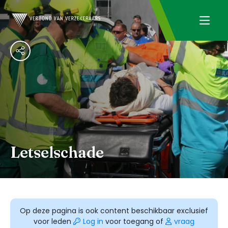
Letselschade
Op deze pagina is ook content beschikbaar exclusief
voor leden
Log in
voor toegang of
vraag