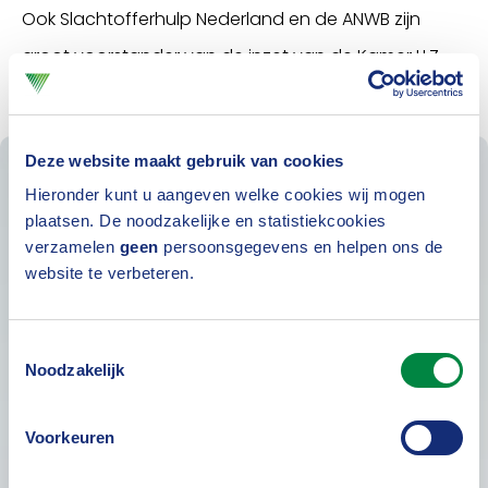
Ook Slachtofferhulp Nederland en de ANWB zijn
groot voorstander van de inzet van de Kamer LLZ.
Deze website maakt gebruik van cookies
Hieronder kunt u aangeven welke cookies wij mogen
Regulering
plaatsen. De noodzakelijke en statistiekcookies
verzamelen
geen
persoonsgegevens en helpen ons de
belangenbehartigers
website te verbeteren.
& Keurmerk
Letselschade
Toestemmingsselectie
Noodzakelijk
In 2021 schetste demissionair minister
Voorkeuren
Tamara van Ark het beeld dat er