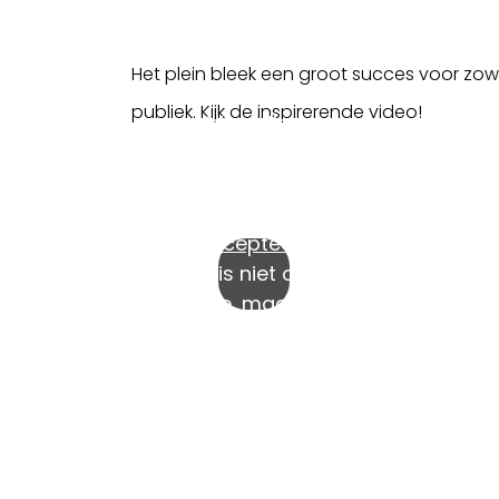
Het plein bleek een groot succes voor zo
Je kunt deze
publiek. Kijk de inspirerende video!
video alleen
afspelen als je
onze
marketingcookies
accepteert
.
Dat is niet onze
keuze, maar het
gevolg van
wetgeving. Wij
gaan uiteraard
netjes met je
gegevens om.