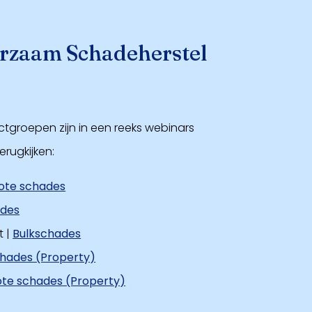
rzaam Schadeherstel
ctgroepen zijn in een reeks webinars
erugkijken:
ote schades
ades
t |
Bulkschades
hades (Property)
te schades (Property)