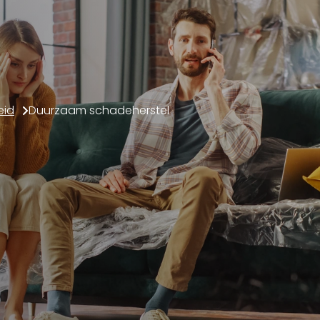
eid
Duurzaam schadeherstel