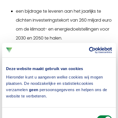
een bijdrage te leveren aan het jaarlijks te
dichten investeringstekort van 260 miljard euro
om de klimaat- en energiedoelstellingen voor
2030 en 2050 te halen.
zelf
duurzaam en verantwoord te beleggen
via
onder meer engagement, te stemmen en door
de CO2- voetafdruk van deze beleggingen via
Deze website maakt gebruik van cookies
bijvoorbeeld het
Klimaatcommitment
, te
Hieronder kunt u aangeven welke cookies wij mogen
verminderen.
plaatsen. De noodzakelijke en statistiekcookies
verzamelen
geen
persoonsgegevens en helpen ons de
de komende jaren € 150 miljard te investeren in
website te verbeteren.
duurzamere particuliere-, staats-bedrijfs- en
infrastructuurprojecten projecten, waaronder
Toestemmingsselectie