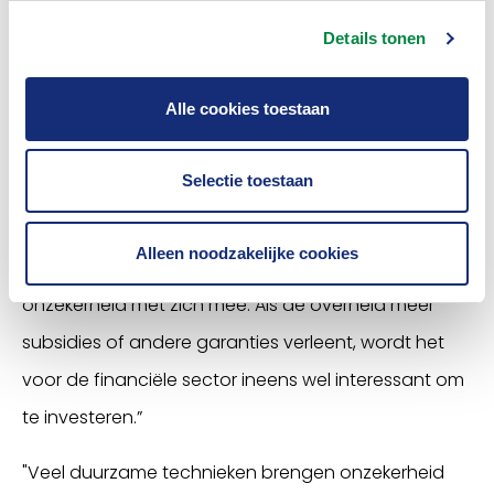
worden daardoor ineens minder waard. Dat soort
Details tonen
onzekerheden zijn funest voor financierders en
daarom vinden wij dat de overheid een helder
Alle cookies toestaan
transitiepad moet uitstippelen.”
Concrete maatregelen die Heijnen noemt, zijn onder
Selectie toestaan
meer een subsidie of het afdekken van
onrendabele toppen. “Veel duurzame technieken
Alleen noodzakelijke cookies
zijn nog relatief nieuw en brengen daardoor veel
onzekerheid met zich mee. Als de overheid meer
subsidies of andere garanties verleent, wordt het
voor de financiële sector ineens wel interessant om
te investeren.”
"Veel duurzame technieken brengen onzekerheid