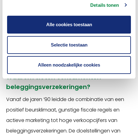
Details tonen
einddatum overlijdt, betaalt de verzekeraar een
afgesproken bedrag uit aan de nabestaanden. Dit
Alle cookies toestaan
bedrag kan bijvoorbeeld gebruikt worden om de
hypotheek (gedeeltelijk) af te lossen. Het wordt voor
Selectie toestaan
de achterblijvende partner op die manier financieel
eenvoudiger om in de woning te blijven wonen.
Alleen noodzakelijke cookies
Waarom sloten consumenten
beleggingsverzekeringen?
Vanaf de jaren ’90 leidde de combinatie van een
positief beursklimaat, gunstige fiscale regels en
actieve marketing tot hoge verkoopcijfers van
beleggingsverzekeringen. De doelstellingen van