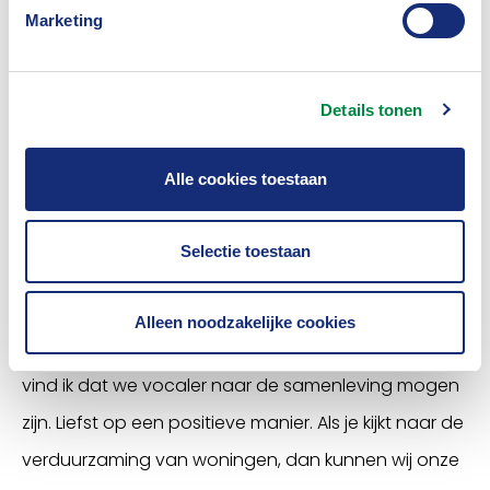
heeft het Verbond een samenwerking met het KNMI,
Marketing
waarbij onze data over risico’s samenkomen met de
data van het KNMI. Heel waardevol. Daarnaast
Details tonen
leveren wij ook geregeld data voor het politieke
debat. Ik ben een enorme voorstander van
Alle cookies toestaan
principle based
wetgeving, maar als we echt willen
verduurzamen, hebben we die politiek hard nodig.
Selectie toestaan
Begrijp me goed, wij mogen ons nooit verschuilen
achter de politiek of de Tweede Kamer, maar
Alleen noodzakelijke cookies
tegelijkertijd hebben we elkaar wel nodig. En tot slot
vind ik dat we vocaler naar de samenleving mogen
zijn. Liefst op een positieve manier. Als je kijkt naar de
verduurzaming van woningen, dan kunnen wij onze