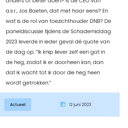
anders of beter doen? Is de CEO van
a.s.r., Jos Baeten, dat met haar eens? En
wat is de rol van toezichthouder DNB? De
paneldiscussie tijdens de Schademiddag
2023 leverde in ieder geval dé quote van
de dag op. “Ik knip liever zelf een gat in
de heg, zodat ik er doorheen kan, dan
dat ik wacht tot ik door die heg heen
Inloggen
wordt getrokken.”
Actueel
12 juni 2023