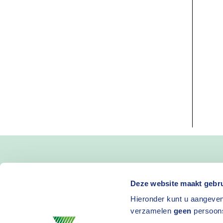
Blijf op de hoogte van 
Deze website maakt gebru
Hieronder kunt u aangeven
en activiteiten
verzamelen
geen
persoon