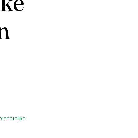
jke
n
rechtelijke