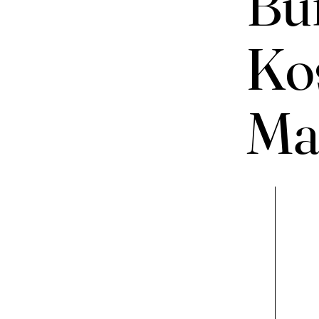
Bui
Kos
Mat
Inloggen