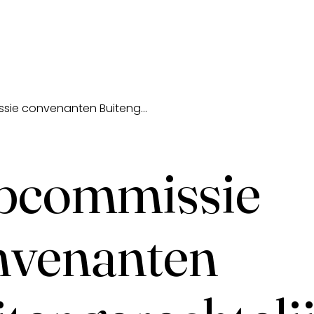
Subcommissie convenanten Buitengerechtelijke Kosten – Letsel en Materieel
bcommissie
nvenanten