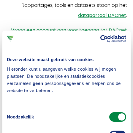
Rapportages, tools en datasets staan op het
dataportaal DACnet
.
Vraag een account aan voor toegang tot DACnet
(Alleen als je werkt bij een
lid
van het Verbond)
Ontdek wat DAC doet voor verzekeraars
Deze website maakt gebruik van cookies
Hieronder kunt u aangeven welke cookies wij mogen
plaatsen. De noodzakelijke en statistiekcookies
verzamelen
geen
persoonsgegevens en helpen ons de
Ter illustratie - voor leden
website te verbeteren.
een actuaris kan gebruik maken van
Toestemmingsselectie
kansenstelsels en risicostatistieken
Noodzakelijk
een marketeer bieden wij marktanalyses en