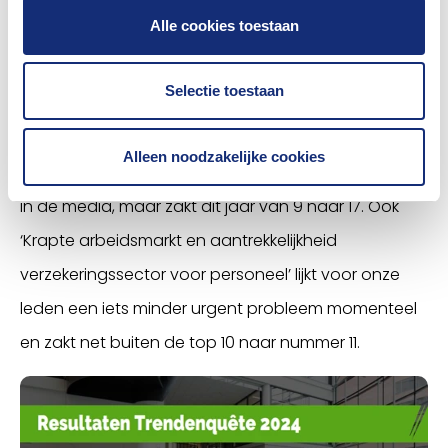
in top tien
Alle cookies toestaan
De trends in de top 10 zijn grotendeels dezelfde als
Selectie toestaan
vorig jaar, ‘(Europese) regel- en toezichtdruk’ staat
weer terug in de top 10. Vorig jaar was ‘Impact van
Alleen noodzakelijke cookies
inflatie’ nog een probleem dat veel aandacht kreeg
in de media, maar zakt dit jaar van 9 naar 17. Ook
‘Krapte arbeidsmarkt en aantrekkelijkheid
verzekeringssector voor personeel’ lijkt voor onze
leden een iets minder urgent probleem momenteel
en zakt net buiten de top 10 naar nummer 11.