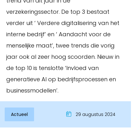
trend van dit jaar in de
verzekeringssector. De top 3 bestaat
verder uit ‘ Verdere digitalisering van het
interne bedrijf’ en ‘ Aandacht voor de
menselijke maat’, twee trends die vorig
jaar ook al zeer hoog scoorden. Nieuw in
de top 10 is tenslotte ‘Invloed van
generatieve AI op bedrijfsprocessen en
Inloggen
businessmodellen’.
Actueel
29 augustus 2024