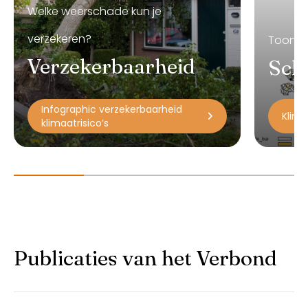
Welke weerschade kun je
verzekeren?
Toont 
Verzekerbaarheid
Scha
Infographic verzekerbaarheid
Klim
klimaatrisico’s
Publicaties van het Verbond