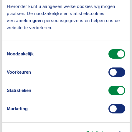
Klimaateffectatlas: gevolgen voor
Hieronder kunt u aangeven welke cookies wij mogen
plaatsen. De noodzakelijke en statistiekcookies
Nederland
verzamelen
geen
persoonsgegevens en helpen ons de
website te verbeteren.
Toestemmingsselectie
Noodzakelijk
Voorkeuren
Statistieken
Marketing
Bodemdalingskaart: kwetsbare
gebieden