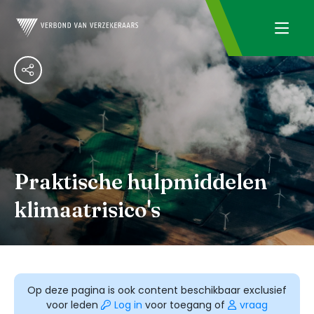
Praktische hulpmiddelen
klimaatrisico's
Op deze pagina is ook content beschikbaar exclusief
voor leden
Log in
voor toegang of
vraag