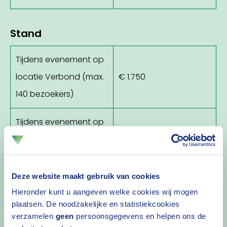
Stand
Tijdens evenement op
locatie Verbond (max.
€ 1.750
140 bezoekers)
Tijdens evenement op
€ 2.500
externe locatie
Logo-exposure
Deze website maakt gebruik van cookies
Hieronder kunt u aangeven welke cookies wij mogen
Logo in aankondiging
plaatsen. De noodzakelijke en statistiekcookies
€ 650
verzamelen
geen
persoonsgegevens en helpen ons de
evenement of webinar