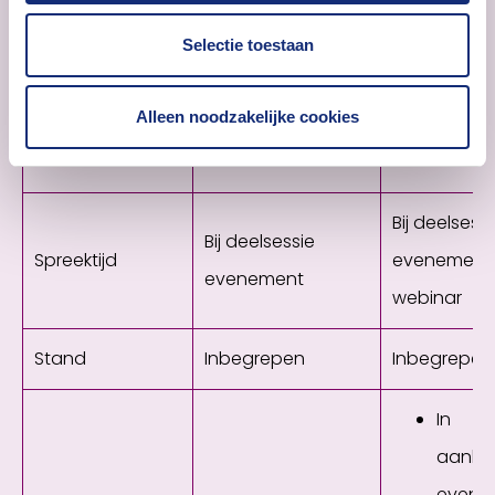
Sponsorpakketten
Selectie toestaan
Alleen noodzakelijke cookies
Pakket zilver
Pakket 
Bij deelsessi
Bij deelsessie
Spreektijd
evenement
evenement
webinar
Stand
Inbegrepen
Inbegrepen
In
aanko
evene