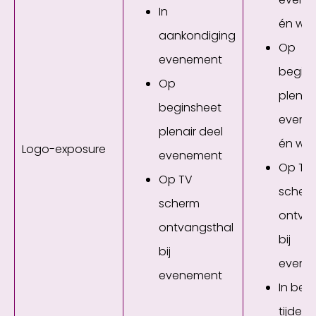
In
én web
aankondiging
Op
evenement
begin
Op
plenai
beginsheet
evene
plenair deel
én web
Logo-exposure
evenement
Op TV
Op TV
scher
scherm
ontvan
ontvangsthal
bij
bij
evene
evenement
In bee
tijdens