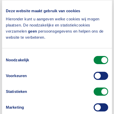
Persoonlijke gegevens
Deze website maakt gebruik van cookies
Aanhef
Hieronder kunt u aangeven welke cookies wij mogen
Man
plaatsen. De noodzakelijke en statistiekcookies
verzamelen
geen
persoonsgegevens en helpen ons de
Vrouw
website te verbeteren.
Ik maak geen keuze
Voorletters
Toestemmingsselectie
Noodzakelijk
Voorkeuren
Voornaam
Statistieken
Marketing
Tussenvoegsel(s)