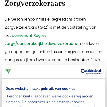
Zorgverzekeraars
De Geschillencommissie Regresaanspraken
Zorgverzekeraars (GRZ) is met de vaststelling van
het
convenant Regres
zorg-/aansprakelijkheidsverzekeraars
in het leven
geroepen om geschillen tussen zorgverzekeraars en
aansprakelijkheidsverzekeraars te beslechten. Deze
commissie beslecht dus geen geschillen tussen
particulieren, of tussen een particulier en een
verzekeraar.
Deze website maakt gebruik van cookies
Download hier
het reglement
en de
deelnemerslijst
Hieronder kunt u aangeven welke cookies wij mogen
plaatsen. De noodzakelijke en statistiekcookies
van het convenant.