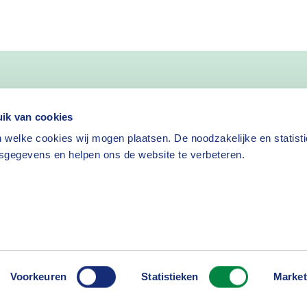
nieuws
ik van cookies
 welke cookies wij mogen plaatsen. De noodzakelijke en statist
Nieuwsbrief aanvragen
sgegevens en helpen ons de website te verbeteren.
isclaimer
Cookies
Voorkeuren
Statistieken
Market