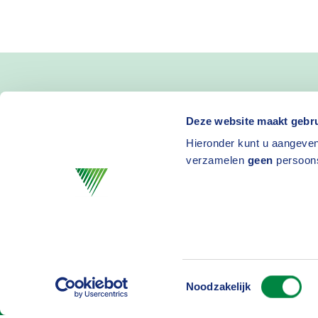
Blijf op de hoogte van 
Deze website maakt gebru
Hieronder kunt u aangeven
en activiteiten
verzamelen
geen
persoon
Toestemmingsselectie
Privacy
D
Noodzakelijk