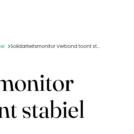
el
Solidariteitsmonitor Verbond toont stabiel beeld
smonitor
t stabiel