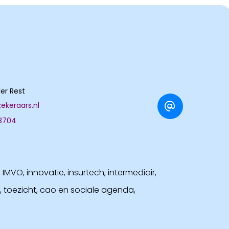
er Rest
ekeraars.nl
8704
MVO, innovatie, insurtech, intermediair,
t, toezicht, cao en sociale agenda,