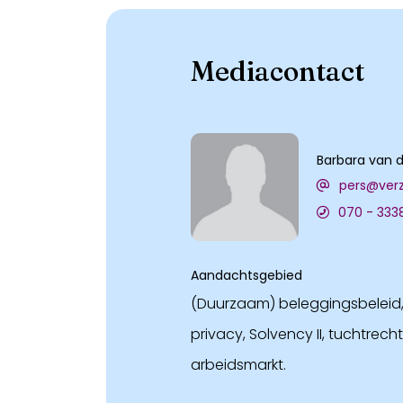
Mediacontact
Barbara van d
pers@verz
070 - 333
Aandachtsgebied
(Duurzaam) beleggingsbeleid, I
privacy, Solvency II, tuchtrech
arbeidsmarkt.