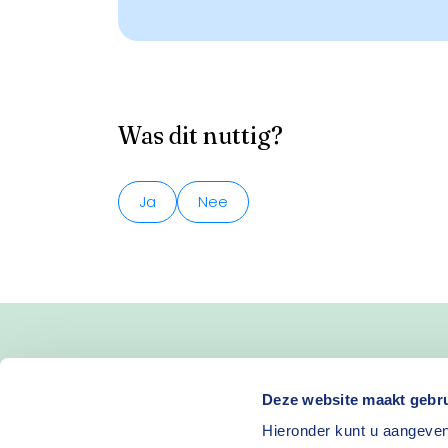
Was dit nuttig?
Ja
Nee
Blijf op de hoogte van 
Deze website maakt gebru
Hieronder kunt u aangeven