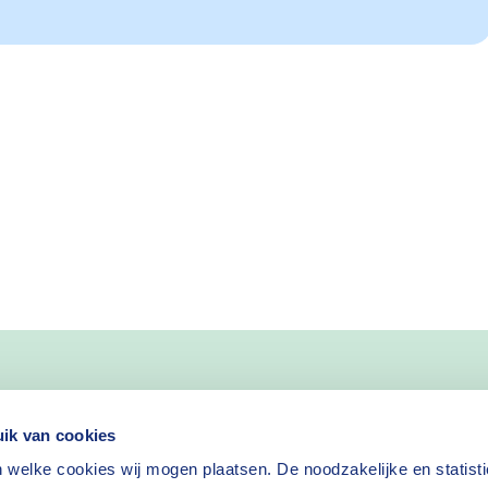
nieuws
ik van cookies
 welke cookies wij mogen plaatsen. De noodzakelijke en statist
Nieuwsbrief aanvragen