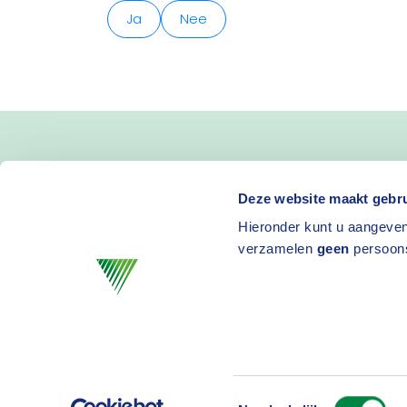
Ja
Nee
Blijf op de hoogte van 
Deze website maakt gebru
Hieronder kunt u aangeven
en activiteiten
verzamelen
geen
persoon
Toestemmingsselectie