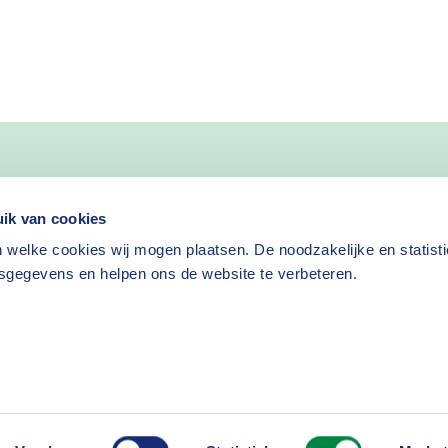
nieuws
ik van cookies
 welke cookies wij mogen plaatsen. De noodzakelijke en statist
Nieuwsbrief aanvragen
sgegevens en helpen ons de website te verbeteren.