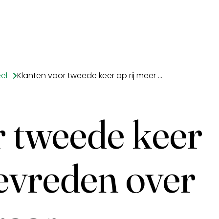
el
Klanten voor tweede keer op rij meer tevreden over hun verzekeraar
r tweede keer
tevreden over