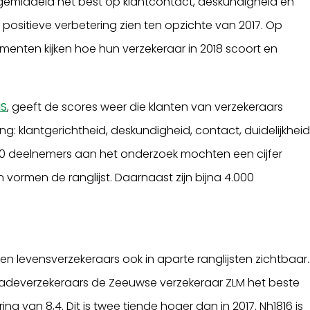
emiddeld het best op klantcontact, deskundigheid en
n positieve verbetering zien ten opzichte van 2017. Op
enten kijken hoe hun verzekeraar in 2018 scoort en
NS
, geeft de scores weer die klanten van verzekeraars
: klantgerichtheid, deskundigheid, contact, duidelijkheid
00 deelnemers aan het onderzoek mochten een cijfer
 vormen de ranglijst. Daarnaast zijn bijna 4.000
en levensverzekeraars ook in aparte ranglijsten zichtbaar.
hadeverzekeraars de Zeeuwse verzekeraar ZLM het beste
van 8,4. Dit is twee tiende hoger dan in 2017. Nh1816 is