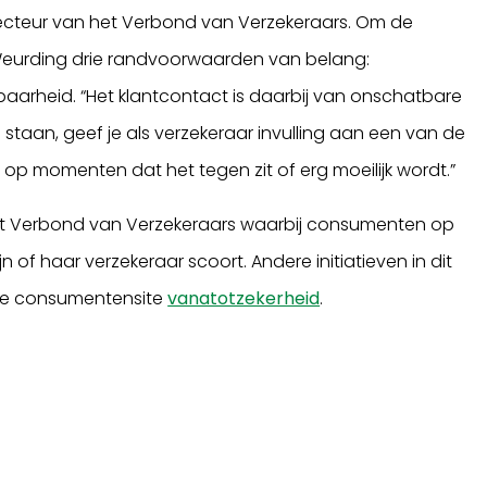
irecteur van het Verbond van Verzekeraars. Om de
s Weurding drie randvoorwaarden van belang:
baarheid. “Het klantcontact is daarbij van onschatbare
e staan, geef je als verzekeraar invulling aan een van de
n op momenten dat het tegen zit of erg moeilijk wordt.”
 het Verbond van Verzekeraars waarbij consumenten op
 of haar verzekeraar scoort. Andere initiatieven in dit
e consumentensite
vanatotzekerheid
.