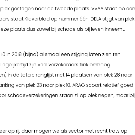
n plek gestegen naar de tweede plaats. VvAA staat op ee
raars staat Klaverblad op nummer één. DELA stijgt van plek
deze plaats dus zowel bij schade als bij leven inneemt.
0 in 2018 (bijna) allemaal een stijging laten zien ten
egelijkertijd zijn veel verzekeraars flink omhoog
n) in de totale ranglijst met 14 plaatsen van plek 28 naar
ranking van plek 23 naar plek 10. ARAG scoort relatief goed
 voor schadeverzekeringen staan zij op plek negen, maar bij
er op rij, daar mogen we als sector met recht trots op