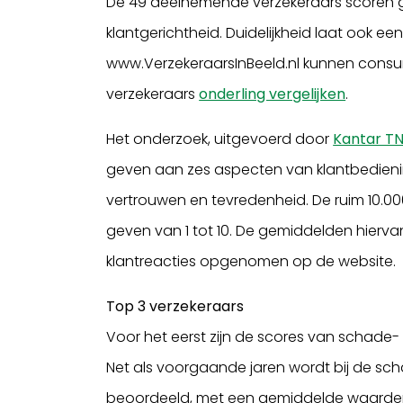
De 49 deelnemende verzekeraars scoren g
klantgerichtheid. Duidelijkheid laat ook ee
www.VerzekeraarsInBeeld.nl kunnen consum
verzekeraars
onderling vergelijken
.
Het onderzoek, uitgevoerd door
Kantar T
geven aan zes aspecten van klantbediening
vertrouwen en tevredenheid. De ruim 10.0
geven van 1 tot 10. De gemiddelden hiervan
klantreacties opgenomen op de website.
Top 3 verzekeraars
Voor het eerst zijn de scores van schade- 
Net als voorgaande jaren wordt bij de sc
beoordeeld, met een gemiddelde waardering 