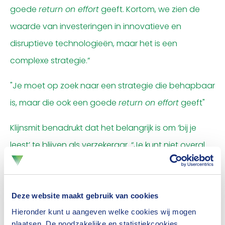
goede
return on effort
geeft. Kortom, we zien de
waarde van investeringen in innovatieve en
disruptieve technologieën, maar het is een
complexe strategie.”
"Je moet op zoek naar een strategie die behapbaar
is, maar die ook een goede
return on effort
geeft"
Klijnsmit benadrukt dat het belangrijk is om ‘bij je
leest’ te blijven als verzekeraar. “Je kunt niet overal
verstand van hebben. We focussen ons bij
investeringen in startups enkel op gebieden die we
begrijpen en waar we ons vanuit onze ESG-focus
Deze website maakt gebruik van cookies
Hieronder kunt u aangeven welke cookies wij mogen
voor willen inzetten.”
plaatsen. De noodzakelijke en statistiekcookies