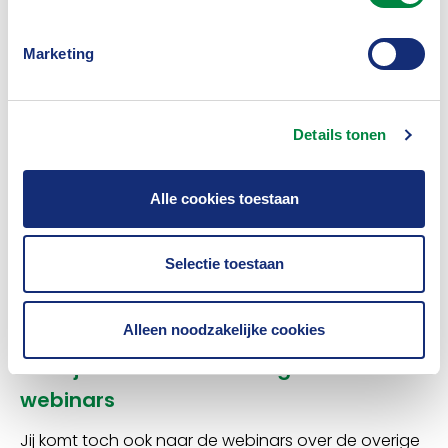
Hoe hebben de verzekeraars het opzetten van
Marketing
het thematisch beleid aangepakt?
Welke relevante onderzoeken van de ngo’s
Details tonen
kunnen gebruikt worden?
Hoe helpt het minsiterie van Financiën de
Alle cookies toestaan
verzekeraars met het implementeren van het
IMVO-convenant?
Selectie toestaan
Welke mogelijkheden hebben kleinere
verzekeraars op het gebied van engagement?
Alleen noodzakelijke cookies
Meld je aan voor de overige reeks
webinars
Jij komt toch ook naar de webinars over de overige