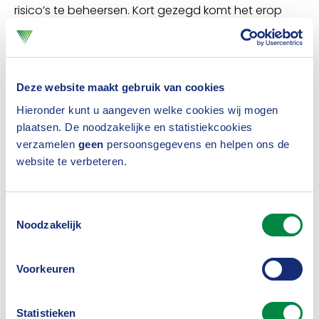
risico’s te beheersen. Kort gezegd komt het erop
neer dat verzekeraars inzicht dienen te krijgen in de
klimaatvoetafdruk van een beleggingsportefeuille
door bijvoorbeeld data over de (toekomstige)
Deze website maakt gebruik van cookies
uitstoot van individuele beleggingen in kaart te
Hieronder kunt u aangeven welke cookies wij mogen
plaatsen. De noodzakelijke en statistiekcookies
brengen, onder meer via CO2-emissiedata over de
verzamelen
geen
persoonsgegevens en helpen ons de
(in)directe CO2-uitstoot van een bedrijf.
website te verbeteren.
Terugkijken
Toestemmingsselectie
Kijk vooral het
Webinar
terug voor meer tips en
Noodzakelijk
handvatten en/of de bekijk
presentaties
. Ook
hebben de sprekers de vragen die tijdens het
Voorkeuren
webinar zijn gesteld in een
apart document
Statistieken
beantwoord. Bijvoorbeeld: