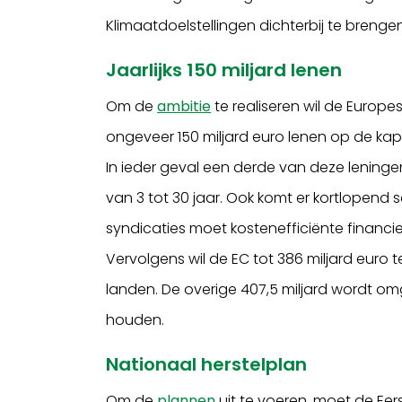
Klimaatdoelstellingen dichterbij te brengen
Jaarlijks 150 miljard lenen
Om de
ambitie
te realiseren wil de Europe
ongeveer 150 miljard euro lenen op de kap
In ieder geval een derde van deze leningen
van 3 tot 30 jaar. Ook komt er kortlopend 
syndicaties moet kostenefficiënte finan
Vervolgens wil de EC tot 386 miljard eur
landen. De overige 407,5 miljard wordt om
houden.
Nationaal herstelplan
Om de
plannen
uit te voeren, moet de Ee