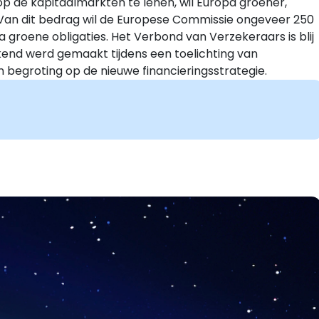
p de kapitaalmarkten te lenen, wil Europa groener,
 Van dit bedrag wil de Europese Commissie ongeveer 250
a groene obligaties. Het Verbond van Verzekeraars is blij
kend werd gemaakt tijdens een toelichting van
begroting op de nieuwe financieringsstrategie.