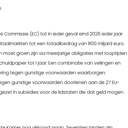
.
se Commissie (EC) tot in ieder geval eind 2026 ieder jaar
itaalmarkten tot een totaalbedrag van 800 miljard euro.
 moet groen zijn via meerjarige obligaties met looptijden
schuldpapier tot 1 jaar. Een combinatie van veilingen en
ciering tegen gunstige voorwaarden waarborgen.
o tegen gunstige voorwaarden doorlenen aan de 27 EU-
gezet in subsidies voor de lidstaten die dat geld mogen
rste Kamer nog akkoord gaan. Zeventien landen zijn